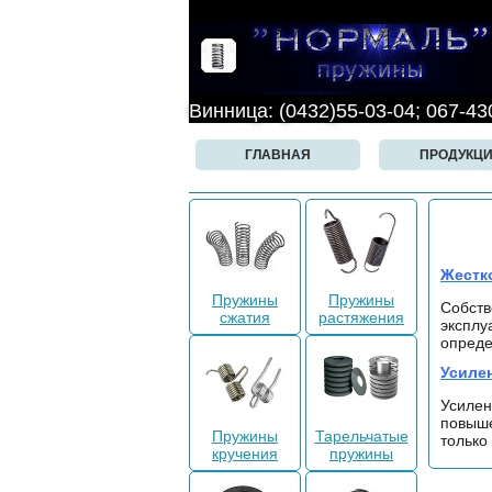
Винница: (0432)55-03-04; 067-43
ГЛАВНАЯ
ПРОДУКЦ
Жестк
Пружины
Пружины
Собств
сжатия
растяжения
эксплу
опреде
Усиле
Усиле
повыше
Пружины
Тарельчатые
только
кручения
пружины