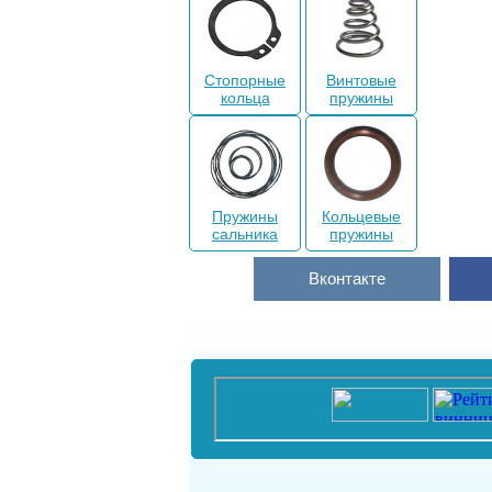
Стопорные
Винтовые
кольца
пружины
Пружины
Кольцевые
сальника
пружины
Вконтакте