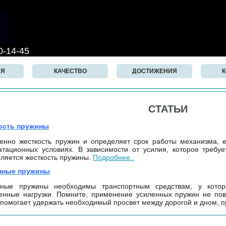
0-14-45
ИЯ
КАЧЕСТВО
ДОСТИЖЕНИЯ
СТАТЬИ
ость пружины
енно жесткость пружин и определяет срок работы механизма, 
атационных условиях. В зависимости от усилия, которое требу
ляется жесткость пружины.
Подробнее..
нные пружины
нные пружины необходимы транспортным средствам, у кото
нные нагрузки. Помните, применение усиленных пружин не по
 помогает удержать необходимый просвет между дорогой и дном, п